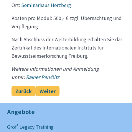
Ort:
Seminarhaus Herzberg
Kosten pro Modul: 500,- € zzgl. Übernachtung und
Verpflegung
Nach Abschluss der Weiterbildung erhalten Sie das
Zertifikat des Internationalen Instituts für
Bewusstseinserforschung Freiburg.
Weitere Informationen und Anmeldung
unter:
Rainer Pervöltz
Vorheriger Beitrag: 01-Grof Legacy Training - Au
Nächster Beitrag: Zertifikate
Zurück
Weiter
Angebote
®
Grof
Legacy Training